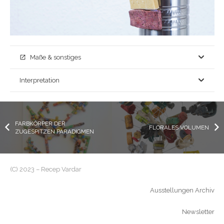
Maße & sonstiges
open_in_new
Interpretation
FARBKÖRPER DER
FLORALES VOLUMEN
ZUGESPITZEN PARADIGMEN
(C) 2023 – Recep Vardar
Ausstellungen Archiv
Newsletter