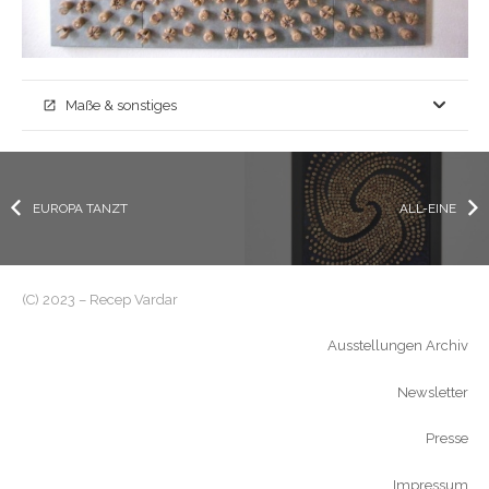
Maße & sonstiges
open_in_new
EUROPA TANZT
ALL-EINE
(C) 2023 – Recep Vardar
Ausstellungen Archiv
Newsletter
Presse
Impressum