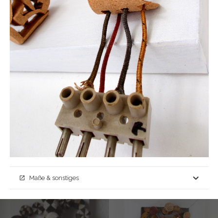
Maße & sonstiges
open_in_new