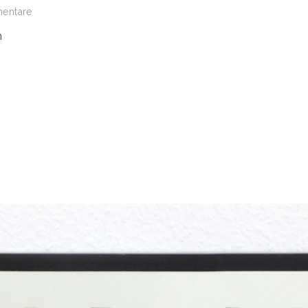
entare
m