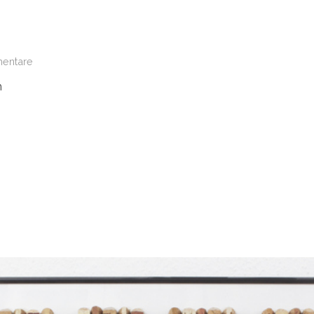
entare
m